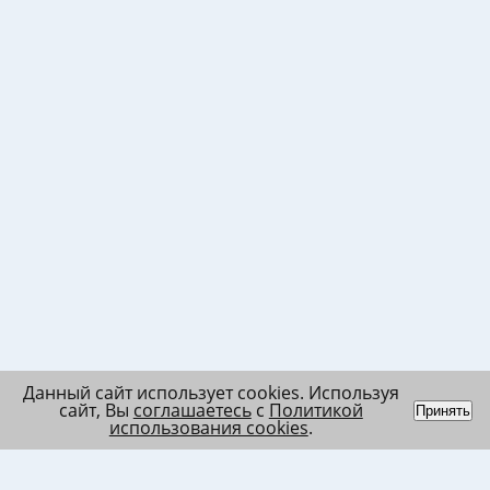
Данный сайт использует cookies. Используя
сайт, Вы
соглашаетесь
с
Политикой
Принять
использования cookies
.