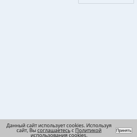
Данный сайт использует cookies. Используя
сайт, Вы
соглашаетесь
с
Политикой
Принять
использования cookies
.