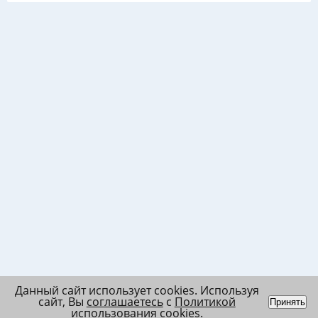
Данный сайт использует cookies. Используя
сайт, Вы
соглашаетесь
с
Политикой
Принять
использования cookies
.