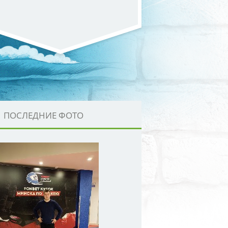
ПОСЛЕДНИЕ ФОТО