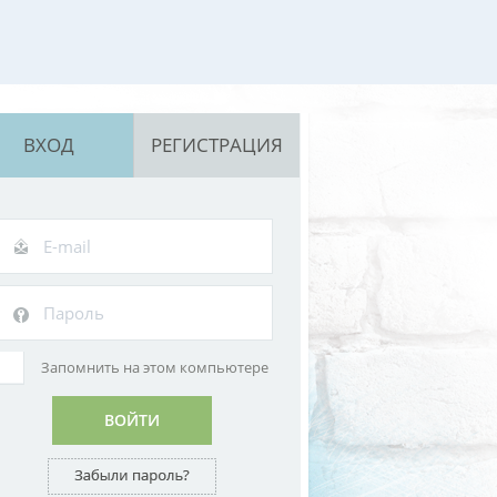
ВХОД
РЕГИСТРАЦИЯ
Запомнить на этом компьютере
ВОЙТИ