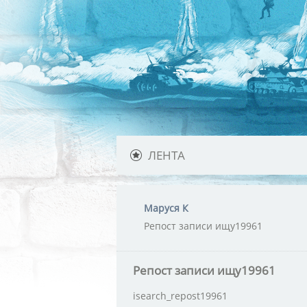
ЛЕНТА
Маруся К
Репост записи ищу19961
Репост записи ищу19961
isearch_repost19961