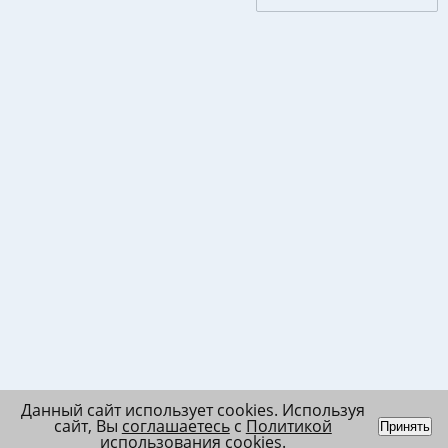
Данный сайт использует cookies. Используя
сайт, Вы
соглашаетесь
с
Политикой
Принять
использования cookies
.