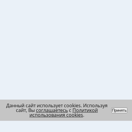
Данный сайт использует cookies. Используя
сайт, Вы
соглашаетесь
с
Политикой
Принять
использования cookies
.