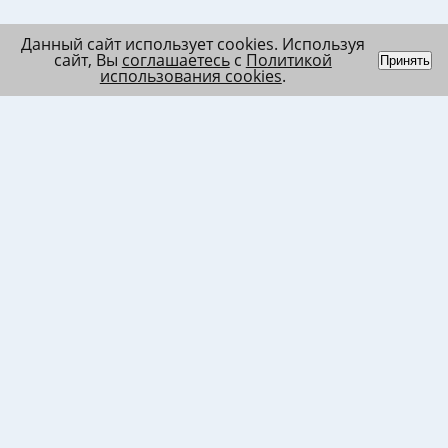
Данный сайт использует cookies. Используя
сайт, Вы
соглашаетесь
с
Политикой
Принять
использования cookies
.
Индивидуальный
Политика обработки
Лента
предприниматель
персональных данных
Список
Колесников Андрей
Пользовательское
в/ч МО
Николаевич
соглашение
Список
ИНН 120201509675
Согласие на
в/ч ВВ
ОГРНИП
использование файлов
317121500003144
cookies
Согласие на обработку
ПД клиента
Согласие на передачу