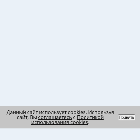
Данный сайт использует cookies. Используя
сайт, Вы
соглашаетесь
с
Политикой
Принять
использования cookies
.