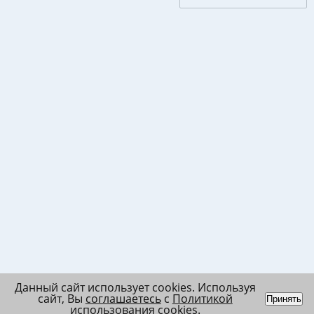
Данный сайт использует cookies. Используя
сайт, Вы
соглашаетесь
с
Политикой
Принять
использования cookies
.