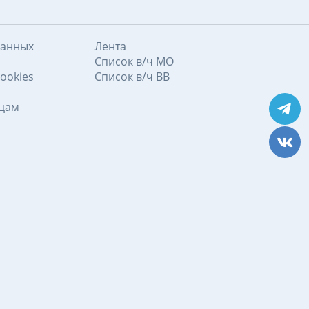
данных
Лента
Список в/ч МО
ookies
Список в/ч ВВ
ицам