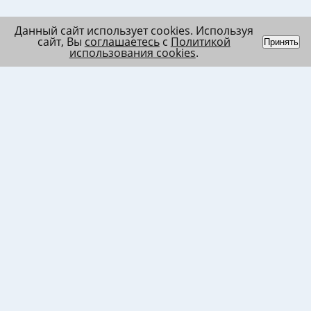
Данный сайт использует cookies. Используя
сайт, Вы
соглашаетесь
с
Политикой
Принять
использования cookies
.
Индивидуальный
Политика обработки
Лента
предприниматель
персональных данных
Список
Колесников Андрей
Пользовательское
в/ч МО
Николаевич
соглашение
Список
ИНН 120201509675
Согласие на
в/ч ВВ
ОГРНИП
использование файлов
317121500003144
cookies
Согласие на обработку
ПД клиента
Согласие на передачу