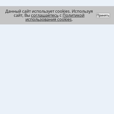
Данный сайт использует cookies. Используя
сайт, Вы
соглашаетесь
с
Политикой
Принять
использования cookies
.
Индивидуальный
Политика обработки
Лента
предприниматель
персональных данных
Список
Колесников Андрей
Пользовательское
в/ч МО
Николаевич
соглашение
Список
ИНН 120201509675
Согласие на
в/ч ВВ
ОГРНИП
использование файлов
317121500003144
cookies
Согласие на обработку
ПД клиента
Согласие на передачу