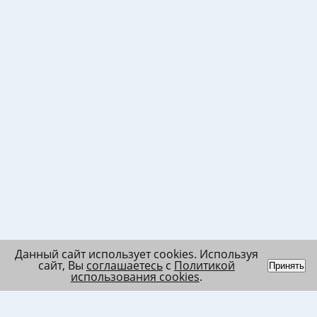
Данный сайт использует cookies. Используя
сайт, Вы
соглашаетесь
с
Политикой
Принять
использования cookies
.