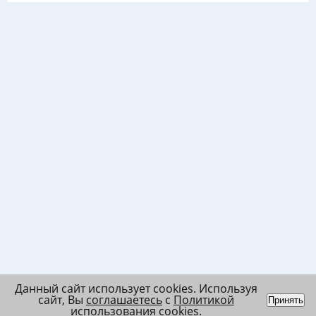
Данный сайт использует cookies. Используя
сайт, Вы
соглашаетесь
с
Политикой
Принять
использования cookies
.