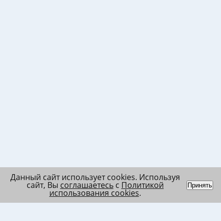
Данный сайт использует cookies. Используя
сайт, Вы
соглашаетесь
с
Политикой
Принять
использования cookies
.