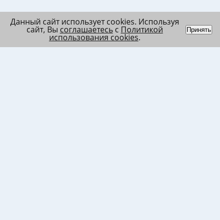
Данный сайт использует cookies. Используя
сайт, Вы
соглашаетесь
с
Политикой
Принять
использования cookies
.
Индивидуальный
Политика обработки
Лента
предприниматель
персональных данных
Список
Колесников Андрей
Пользовательское
в/ч МО
Николаевич
соглашение
Список
ИНН 120201509675
Согласие на
в/ч ВВ
ОГРНИП
использование файлов
317121500003144
cookies
Согласие на обработку
ПД клиента
Согласие на передачу