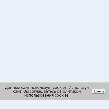
Данный сайт использует cookies. Используя
сайт, Вы
соглашаетесь
с
Политикой
Принять
использования cookies
.