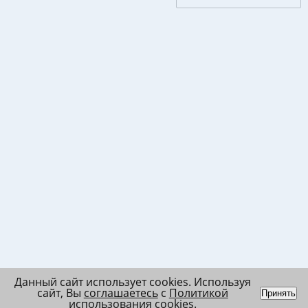
Данный сайт использует cookies. Используя
сайт, Вы
соглашаетесь
с
Политикой
Принять
использования cookies
.