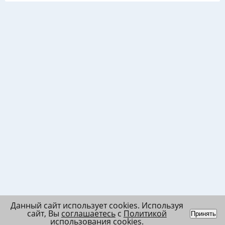
Данный сайт использует cookies. Используя
сайт, Вы
соглашаетесь
с
Политикой
Принять
использования cookies
.