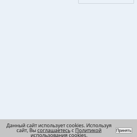
Данный сайт использует cookies. Используя
сайт, Вы
соглашаетесь
с
Политикой
Принять
использования cookies
.