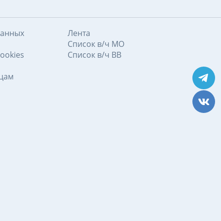
данных
Лента
Список в/ч МО
ookies
Список в/ч ВВ
ицам