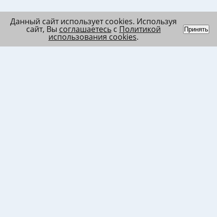
Данный сайт использует cookies. Используя
сайт, Вы
соглашаетесь
с
Политикой
Принять
использования cookies
.
Индивидуальный
Политика обработки
Лента
предприниматель
персональных данных
Список
Колесников Андрей
Пользовательское
в/ч МО
Николаевич
соглашение
Список
ИНН 120201509675
Согласие на
в/ч ВВ
ОГРНИП
использование файлов
317121500003144
cookies
Согласие на обработку
ПД клиента
Согласие на передачу