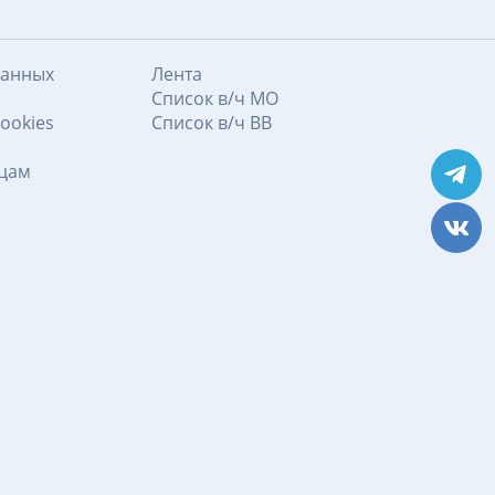
данных
Лента
Список в/ч МО
ookies
Список в/ч ВВ
ицам