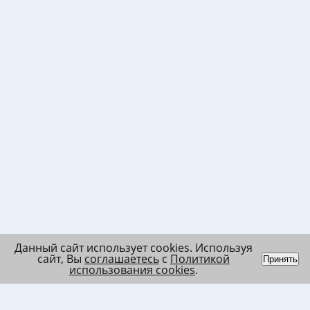
Данный сайт использует cookies. Используя
сайт, Вы
соглашаетесь
с
Политикой
Принять
использования cookies
.