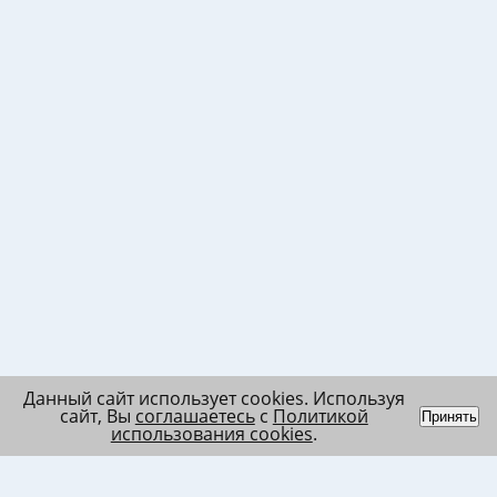
Данный сайт использует cookies. Используя
сайт, Вы
соглашаетесь
с
Политикой
Принять
использования cookies
.