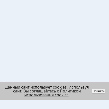
Данный сайт использует cookies. Используя
сайт, Вы
соглашаетесь
с
Политикой
Принять
использования cookies
.