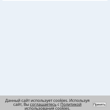
Данный сайт использует cookies. Используя
сайт, Вы
соглашаетесь
с
Политикой
Принять
использования cookies
.