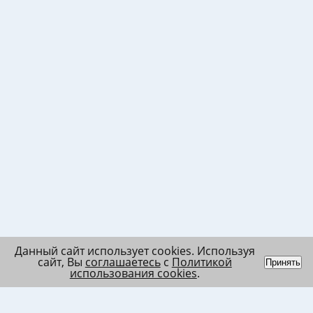
Данный сайт использует cookies. Используя
сайт, Вы
соглашаетесь
с
Политикой
Принять
использования cookies
.