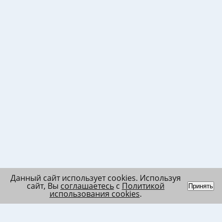
Данный сайт использует cookies. Используя
сайт, Вы
соглашаетесь
с
Политикой
Принять
использования cookies
.