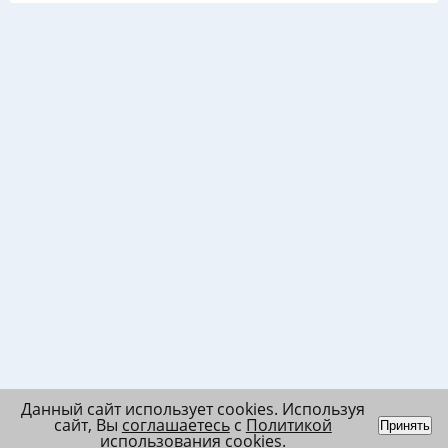
Данный сайт использует cookies. Используя
сайт, Вы
соглашаетесь
с
Политикой
Принять
использования cookies
.