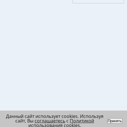
Данный сайт использует cookies. Используя
сайт, Вы
соглашаетесь
с
Политикой
Принять
использования cookies
.