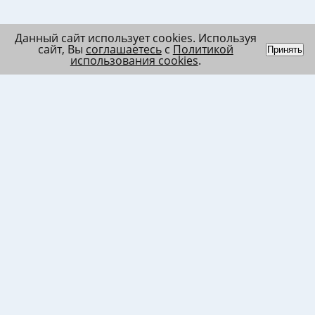
Данный сайт использует cookies. Используя
сайт, Вы
соглашаетесь
с
Политикой
Принять
использования cookies
.
Индивидуальный
Политика обработки
Лента
предприниматель
персональных данных
Список
Колесников Андрей
Пользовательское
в/ч МО
Николаевич
соглашение
Список
ИНН 120201509675
Согласие на
в/ч ВВ
ОГРНИП
использование файлов
317121500003144
cookies
Согласие на обработку
ПД клиента
Согласие на передачу