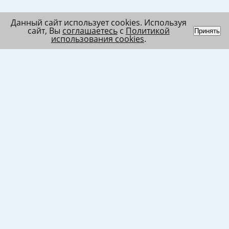
Данный сайт использует cookies. Используя
сайт, Вы
соглашаетесь
с
Политикой
Принять
использования cookies
.
Индивидуальный
Политика обработки
Лента
предприниматель
персональных данных
Список
Колесников Андрей
Пользовательское
в/ч МО
Николаевич
соглашение
Список
ИНН 120201509675
Согласие на
в/ч ВВ
ОГРНИП
использование файлов
317121500003144
cookies
Согласие на обработку
ПД клиента
Согласие на передачу