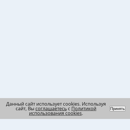
Данный сайт использует cookies. Используя
сайт, Вы
соглашаетесь
с
Политикой
Принять
использования cookies
.