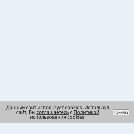
Данный сайт использует cookies. Используя
сайт, Вы
соглашаетесь
с
Политикой
Принять
использования cookies
.