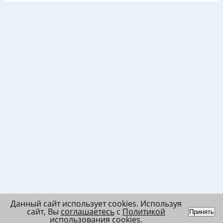
Данный сайт использует cookies. Используя
сайт, Вы
соглашаетесь
с
Политикой
Принять
использования cookies
.