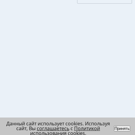
Данный сайт использует cookies. Используя
сайт, Вы
соглашаетесь
с
Политикой
Принять
использования cookies
.