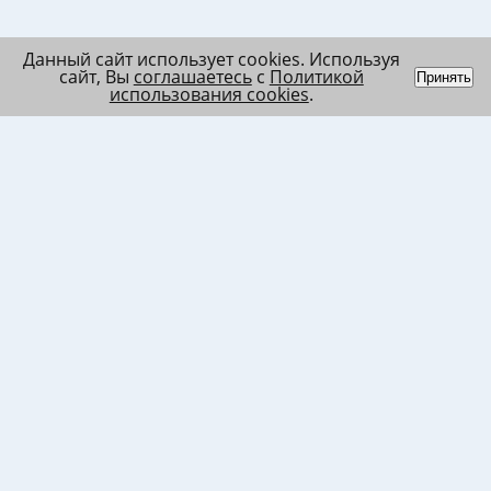
Данный сайт использует cookies. Используя
сайт, Вы
соглашаетесь
с
Политикой
Принять
использования cookies
.
Индивидуальный
Политика обработки
Лента
предприниматель
персональных данных
Список
Колесников Андрей
Пользовательское
в/ч МО
Николаевич
соглашение
Список
ИНН 120201509675
Согласие на
в/ч ВВ
ОГРНИП
использование файлов
317121500003144
cookies
Согласие на обработку
ПД клиента
Согласие на передачу