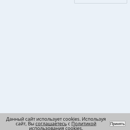
Данный сайт использует cookies. Используя
сайт, Вы
соглашаетесь
с
Политикой
Принять
использования cookies
.