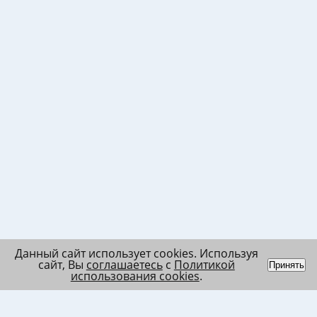
Данный сайт использует cookies. Используя
сайт, Вы
соглашаетесь
с
Политикой
Принять
использования cookies
.