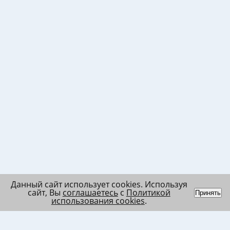
Данный сайт использует cookies. Используя
сайт, Вы
соглашаетесь
с
Политикой
Принять
использования cookies
.