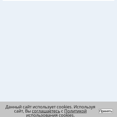
Данный сайт использует cookies. Используя
сайт, Вы
соглашаетесь
с
Политикой
Принять
использования cookies
.