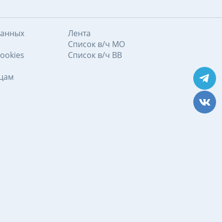
данных
Лента
Список в/ч МО
ookies
Список в/ч ВВ
ицам