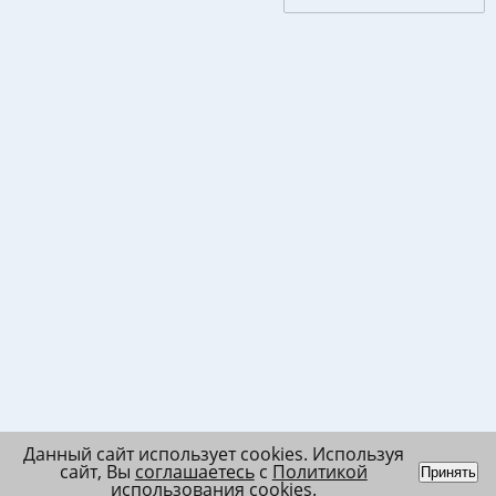
Данный сайт использует cookies. Используя
сайт, Вы
соглашаетесь
с
Политикой
Принять
использования cookies
.