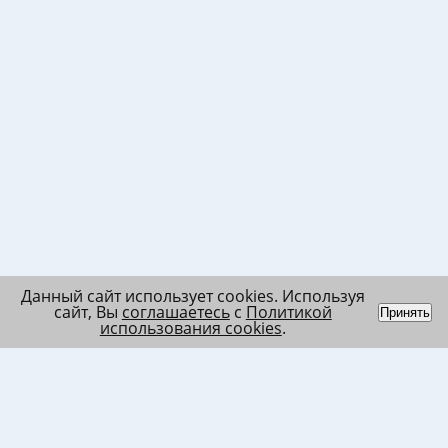
Данный сайт использует cookies. Используя
сайт, Вы
соглашаетесь
с
Политикой
Принять
использования cookies
.