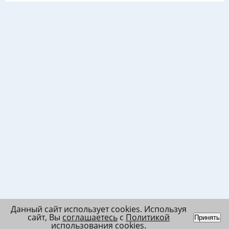
Данный сайт использует cookies. Используя
сайт, Вы
соглашаетесь
с
Политикой
Принять
использования cookies
.