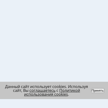
Данный сайт использует cookies. Используя
сайт, Вы
соглашаетесь
с
Политикой
Принять
использования cookies
.