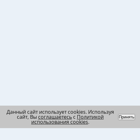
Данный сайт использует cookies. Используя
сайт, Вы
соглашаетесь
с
Политикой
Принять
использования cookies
.