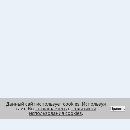
Данный сайт использует cookies. Используя
сайт, Вы
соглашаетесь
с
Политикой
Принять
использования cookies
.