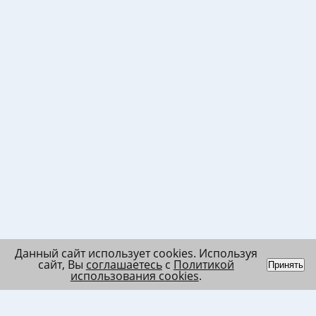
Данный сайт использует cookies. Используя
сайт, Вы
соглашаетесь
с
Политикой
Принять
использования cookies
.